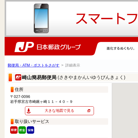
郵便局・ATM・ポストをさがす
> 詳細表示
(さきやまかんいゆうびんきょく)
崎山簡易郵便局
住所
〒027-0096
岩手県宮古市崎鍬ヶ崎１１－４０－９
大きな地図で見る
取り扱いサービス