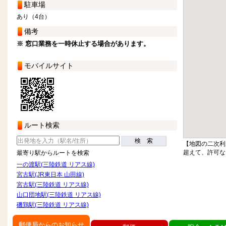
駐車場
あり（4台）
備考
※ 窓口業務を一時休止する場合があります。
モバイルサイト
ルート検索
検 索
【地図の二次利
超えて、許可な
最寄り駅からルートを検索
一の渡駅(三陸鉄道 リアス線)
宮古駅(JR東日本 山田線)
宮古駅(三陸鉄道 リアス線)
山口団地駅(三陸鉄道 リアス線)
磯鶏駅(三陸鉄道 リアス線)
郵便局からのお知らせ