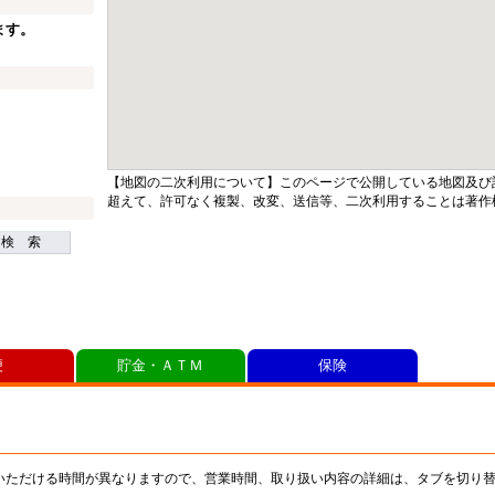
ます。
【地図の二次利用について】このページで公開している地図及び
超えて、許可なく複製、改変、送信等、二次利用することは著作
検 索
便
貯金・ＡＴＭ
保険
いただける時間が異なりますので、営業時間、取り扱い内容の詳細は、タブを切り