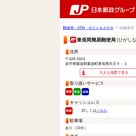
郵便局・ATM・ポストをさがす
> 詳細表示
(ひがし
東長岡簡易郵便局
住所
〒028-3324
岩手県紫波郡紫波町東長岡天王９－３
大きな地図で見る
取り扱いサービス
キャッシュレス
詳しくは
こちら
駐車場
あり（10台）