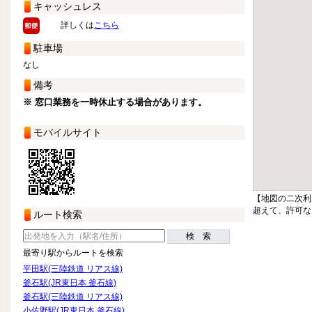
キャッシュレス
詳しくは
こちら
駐車場
なし
備考
※ 窓口業務を一時休止する場合があります。
モバイルサイト
【地図の二次利
超えて、許可な
ルート検索
検 索
最寄り駅からルートを検索
平田駅(三陸鉄道 リアス線)
釜石駅(JR東日本 釜石線)
釜石駅(三陸鉄道 リアス線)
小佐野駅(JR東日本 釜石線)