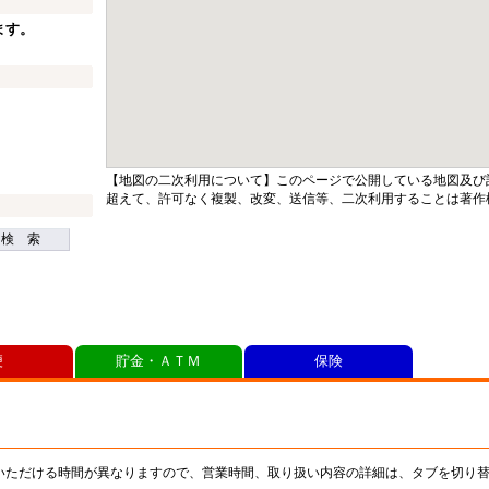
ます。
【地図の二次利用について】このページで公開している地図及び
超えて、許可なく複製、改変、送信等、二次利用することは著作
検 索
便
貯金・ＡＴＭ
保険
いただける時間が異なりますので、営業時間、取り扱い内容の詳細は、タブを切り