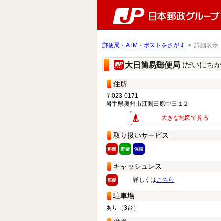
郵便局・ATM・ポストをさがす
> 詳細表示
(だいにち
大日簡易郵便局
住所
〒023-0171
岩手県奥州市江刺田原中田１２
大きな地図で見る
取り扱いサービス
キャッシュレス
詳しくは
こちら
駐車場
あり（3台）