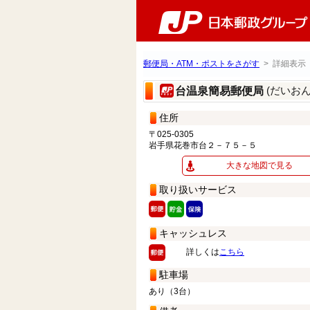
郵便局・ATM・ポストをさがす
> 詳細表示
(だいお
台温泉簡易郵便局
住所
〒025-0305
岩手県花巻市台２－７５－５
大きな地図で見る
取り扱いサービス
キャッシュレス
詳しくは
こちら
駐車場
あり（3台）