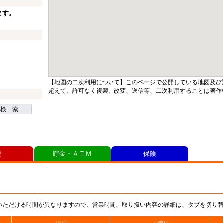
ます。
【地図の二次利用について】このページで公開している地図及び
超えて、許可なく複製、改変、送信等、二次利用することは著作
検 索
便
貯金・ＡＴＭ
保険
いただける時間が異なりますので、営業時間、取り扱い内容の詳細は、タブを切り