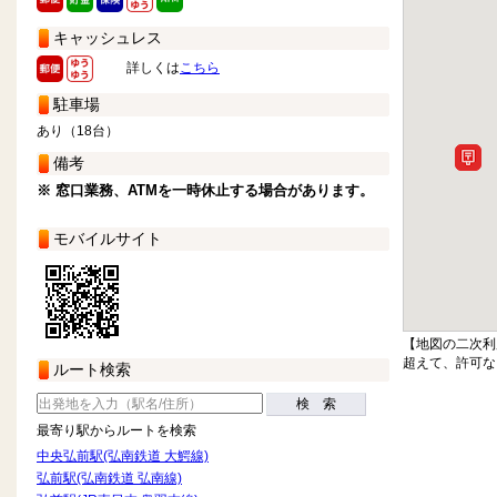
キャッシュレス
詳しくは
こちら
駐車場
あり（18台）
備考
※ 窓口業務、ATMを一時休止する場合があります。
モバイルサイト
【地図の二次利
超えて、許可な
ルート検索
検 索
最寄り駅からルートを検索
中央弘前駅(弘南鉄道 大鰐線)
弘前駅(弘南鉄道 弘南線)