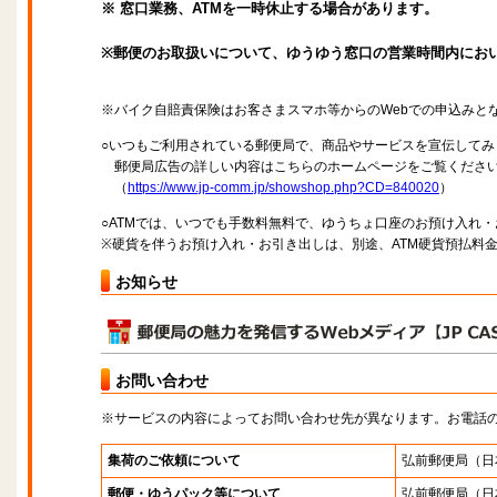
※ 窓口業務、ATMを一時休止する場合があります。
※郵便のお取扱いについて、ゆうゆう窓口の営業時間内にお
※バイク自賠責保険はお客さまスマホ等からのWebでの申込みと
○いつもご利用されている郵便局で、商品やサービスを宣伝してみ
郵便局広告の詳しい内容はこちらのホームページをご覧くださ
（
https://www.jp-comm.jp/showshop.php?CD=840020
）
○ATMでは、いつでも手数料無料で、ゆうちょ口座のお預け入れ
※硬貨を伴うお預け入れ・お引き出しは、別途、ATM硬貨預払料
お知らせ
お問い合わせ
※サービスの内容によってお問い合わせ先が異なります。お電話
集荷のご依頼について
弘前郵便局
（日
郵便・ゆうパック等について
弘前郵便局
（日