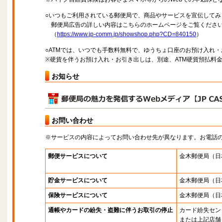
○いつもご利用されている郵便局で、商品やサービスを宣伝してみ
郵便局広告の詳しい内容はこちらのホームページをご覧くださ
（
https://www.jp-comm.jp/showshop.php?CD=840150
）
○ATMでは、いつでも手数料無料で、ゆうちょ口座のお預け入れ
※硬貨を伴うお預け入れ・お引き出しは、別途、ATM硬貨預払料
お知らせ
お問い合わせ
※サービスの内容によってお問い合わせ先が異なります。お電話
郵便サービスについて
金木郵便局
（日
貯金サービスについて
金木郵便局
（日
保険サービスについて
金木郵便局
（日
通帳やカードの紛失・盗難に伴うお取引の停止
カード紛失セン
または上記店舗