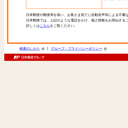
日本郵便や郵便局を装い、お客さま宛てに自動音声等による不審
日本郵便では、上記のような電話をかけ、個人情報をお尋ねする
詳しくは
こちら
をご覧ください。
|
検索のしかた
グループ・プライバシーポリシー