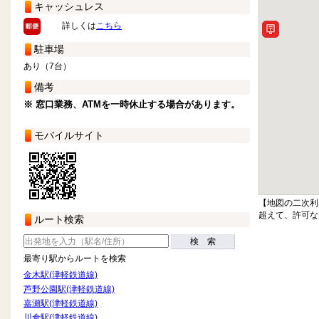
キャッシュレス
詳しくは
こちら
駐車場
あり（7台）
備考
※ 窓口業務、ATMを一時休止する場合があります。
モバイルサイト
【地図の二次利
超えて、許可な
ルート検索
検 索
最寄り駅からルートを検索
金木駅(津軽鉄道線)
芦野公園駅(津軽鉄道線)
嘉瀬駅(津軽鉄道線)
川倉駅(津軽鉄道線)