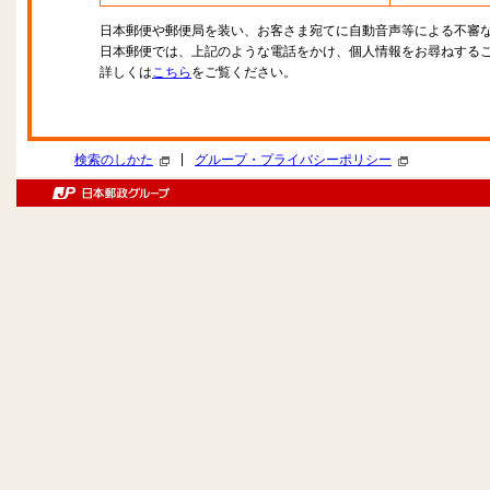
日本郵便や郵便局を装い、お客さま宛てに自動音声等による不審
日本郵便では、上記のような電話をかけ、個人情報をお尋ねする
詳しくは
こちら
をご覧ください。
|
検索のしかた
グループ・プライバシーポリシー