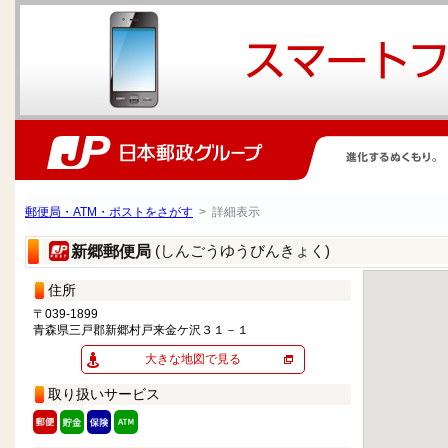
郵便局・ATM・ポストをさがす
> 詳細表示
(しんごうゆうびんきょく)
新郷郵便局
住所
〒039-1899
青森県三戸郡新郷村戸来金ケ沢３１－１
大きな地図で見る
取り扱いサービス