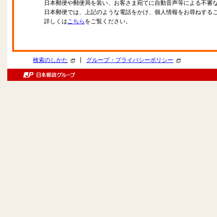
日本郵便や郵便局を装い、お客さま宛てに自動音声等による不審
日本郵便では、上記のような電話をかけ、個人情報をお尋ねする
詳しくは
こちら
をご覧ください。
|
検索のしかた
グループ・プライバシーポリシー