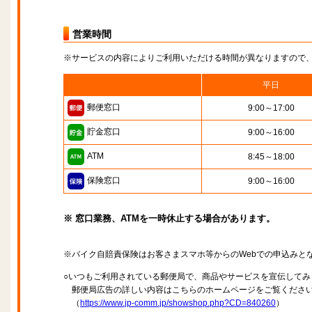
営業時間
※サービスの内容によりご利用いただける時間が異なりますので
平日
郵便窓口
9:00～17:00
貯金窓口
9:00～16:00
ATM
8:45～18:00
保険窓口
9:00～16:00
※ 窓口業務、ATMを一時休止する場合があります。
※バイク自賠責保険はお客さまスマホ等からのWebでの申込みと
○いつもご利用されている郵便局で、商品やサービスを宣伝してみ
郵便局広告の詳しい内容はこちらのホームページをご覧くださ
（
https://www.jp-comm.jp/showshop.php?CD=840260
）