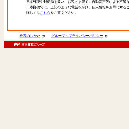
日本郵便や郵便局を装い、お客さま宛てに自動音声等による不審
日本郵便では、上記のような電話をかけ、個人情報をお尋ねする
詳しくは
こちら
をご覧ください。
|
検索のしかた
グループ・プライバシーポリシー