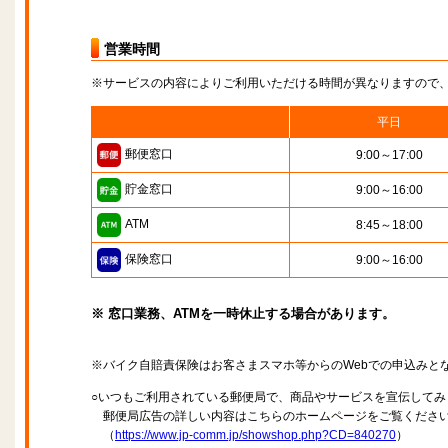
営業時間
※サービスの内容によりご利用いただける時間が異なりますので
平日
郵便窓口
9:00～17:00
貯金窓口
9:00～16:00
ATM
8:45～18:00
保険窓口
9:00～16:00
※ 窓口業務、ATMを一時休止する場合があります。
※バイク自賠責保険はお客さまスマホ等からのWebでの申込みと
○いつもご利用されている郵便局で、商品やサービスを宣伝してみ
郵便局広告の詳しい内容はこちらのホームページをご覧くださ
（
https://www.jp-comm.jp/showshop.php?CD=840270
）