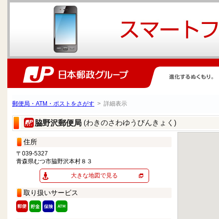
郵便局・ATM・ポストをさがす
> 詳細表示
(わきのさわゆうびんきょく)
脇野沢郵便局
住所
〒039-5327
青森県むつ市脇野沢本村８３
大きな地図で見る
取り扱いサービス