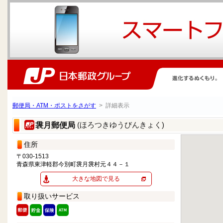
郵便局・ATM・ポストをさがす
> 詳細表示
(ほろつきゆうびんきょく)
袰月郵便局
住所
〒030-1513
青森県東津軽郡今別町袰月袰村元４４－１
大きな地図で見る
取り扱いサービス