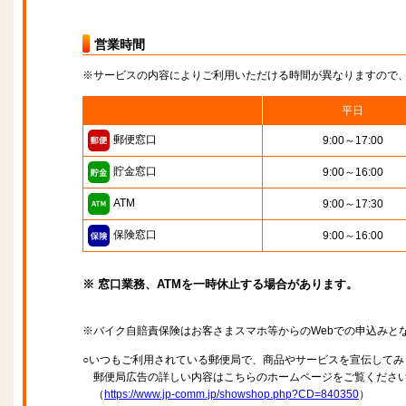
営業時間
※サービスの内容によりご利用いただける時間が異なりますので
平日
郵便窓口
9:00～17:00
貯金窓口
9:00～16:00
ATM
9:00～17:30
保険窓口
9:00～16:00
※ 窓口業務、ATMを一時休止する場合があります。
※バイク自賠責保険はお客さまスマホ等からのWebでの申込みと
○いつもご利用されている郵便局で、商品やサービスを宣伝してみ
郵便局広告の詳しい内容はこちらのホームページをご覧くださ
（
https://www.jp-comm.jp/showshop.php?CD=840350
）