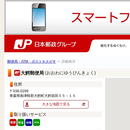
郵便局・ATM・ポストをさがす
> 詳細表示
(おおわにゆうびんきょく)
大鰐郵便局
住所
〒038-0299
青森県南津軽郡大鰐町大鰐前田５５－１５
大きな地図で見る
取り扱いサービス