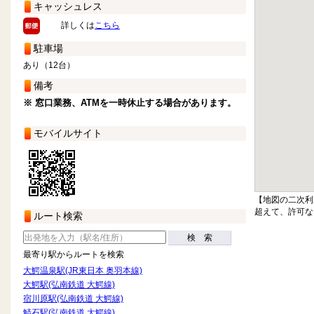
キャッシュレス
詳しくは
こちら
駐車場
あり（12台）
備考
※ 窓口業務、ATMを一時休止する場合があります。
モバイルサイト
【地図の二次利
超えて、許可な
ルート検索
検 索
最寄り駅からルートを検索
大鰐温泉駅(JR東日本 奥羽本線)
大鰐駅(弘南鉄道 大鰐線)
宿川原駅(弘南鉄道 大鰐線)
鯖石駅(弘南鉄道 大鰐線)