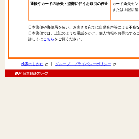
通帳やカードの紛失・盗難に伴うお取引の停止
カード紛失セン
または上記店舗
日本郵便や郵便局を装い、お客さま宛てに自動音声等による不審
日本郵便では、上記のような電話をかけ、個人情報をお尋ねする
詳しくは
こちら
をご覧ください。
|
検索のしかた
グループ・プライバシーポリシー