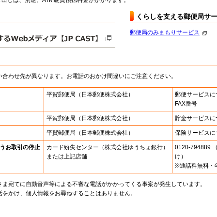
出しは、別途、ATM硬貨預払料金がかかります。
くらしを支える郵便局サ
郵便局のみまもりサービス
い合わせ先が異なります。お電話のおかけ間違いにご注意ください。
平賀郵便局
（日本郵便株式会社）
郵便サービスに
FAX番号
平賀郵便局
（日本郵便株式会社）
貯金サービスに
平賀郵便局
（日本郵便株式会社）
保険サービスに
うお取引の停止
カード紛失センター
（株式会社ゆうちょ銀行）
0120-7948
または上記店舗
け）
※通話料無料・
さま宛てに自動音声等による不審な電話がかかってくる事案が発生しています。
話をかけ、個人情報をお尋ねすることはありません。
。