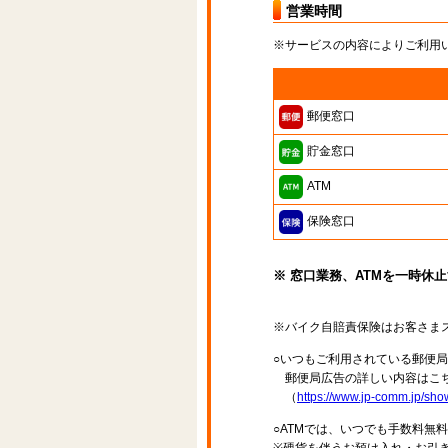
営業時間
※サービスの内容によりご利用
郵便窓口
貯金窓口
ATM
保険窓口
※ 窓口業務、ATMを一時休
※バイク自賠責保険はお客さま
○いつもご利用されている郵便
郵便局広告の詳しい内容はこち
（
https://www.jp-comm.jp/s
○ATMでは、いつでも手数料無