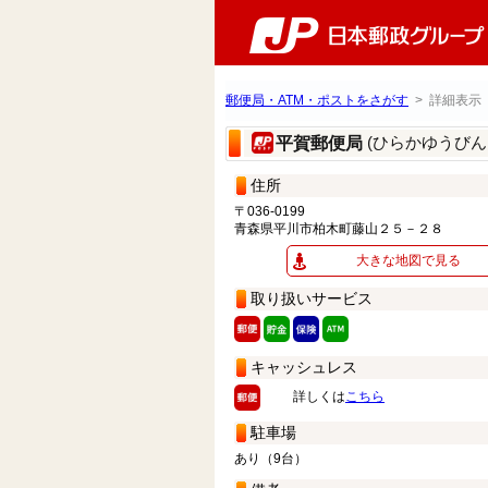
郵便局・ATM・ポストをさがす
> 詳細表示
(ひらかゆうびん
平賀郵便局
住所
〒036-0199
青森県平川市柏木町藤山２５－２８
大きな地図で見る
取り扱いサービス
キャッシュレス
詳しくは
こちら
駐車場
あり（9台）