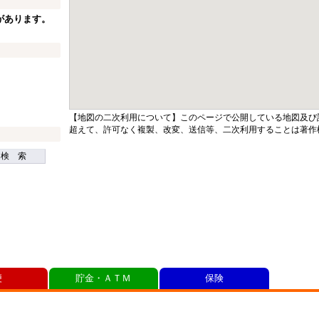
があります。
【地図の二次利用について】このページで公開している地図及び
超えて、許可なく複製、改変、送信等、二次利用することは著作
検 索
便
貯金・ＡＴＭ
保険