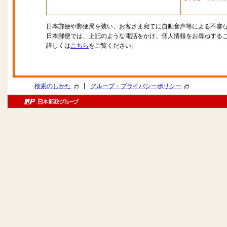
日本郵便や郵便局を装い、お客さま宛てに自動音声等による不審
日本郵便では、上記のような電話をかけ、個人情報をお尋ねする
詳しくは
こちら
をご覧ください。
|
検索のしかた
グループ・プライバシーポリシー