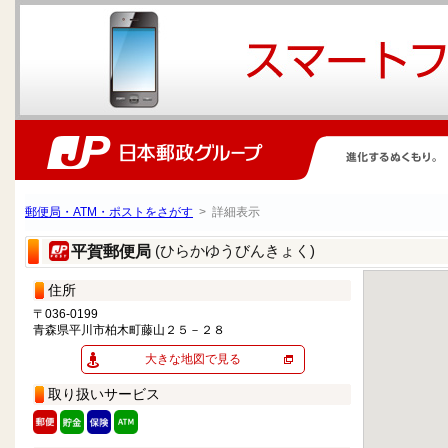
郵便局・ATM・ポストをさがす
> 詳細表示
(ひらかゆうびんきょく)
平賀郵便局
住所
〒036-0199
青森県平川市柏木町藤山２５－２８
大きな地図で見る
取り扱いサービス