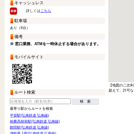
キャッシュレス
詳しくは
こちら
駐車場
あり（9台）
備考
※ 窓口業務、ATMを一時休止する場合があります。
モバイルサイト
【地図の二次利
超えて、許可な
ルート検索
検 索
最寄り駅からルートを検索
平賀駅(弘南鉄道 弘南線)
柏農高校前駅(弘南鉄道 弘南線)
館田駅(弘南鉄道 弘南線)
津軽尾上駅(弘南鉄道 弘南線)