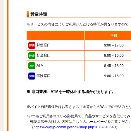
営業時間
※サービスの内容によりご利用いただける時間が異なりますので
平日
郵便窓口
9:00～17:00
貯金窓口
9:00～16:00
ATM
8:45～18:00
保険窓口
9:00～16:00
※ 窓口業務、ATMを一時休止する場合があります。
※バイク自賠責保険はお客さまスマホ等からのWebでの申込みと
○いつもご利用されている郵便局で、商品やサービスを宣伝してみ
郵便局広告の詳しい内容はこちらのホームページをご覧くださ
（
https://www.jp-comm.jp/showshop.php?CD=840540
）