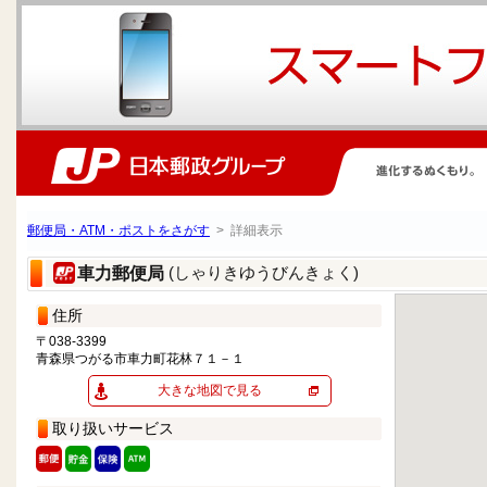
郵便局・ATM・ポストをさがす
> 詳細表示
(しゃりきゆうびんきょく)
車力郵便局
住所
〒038-3399
青森県つがる市車力町花林７１－１
大きな地図で見る
取り扱いサービス