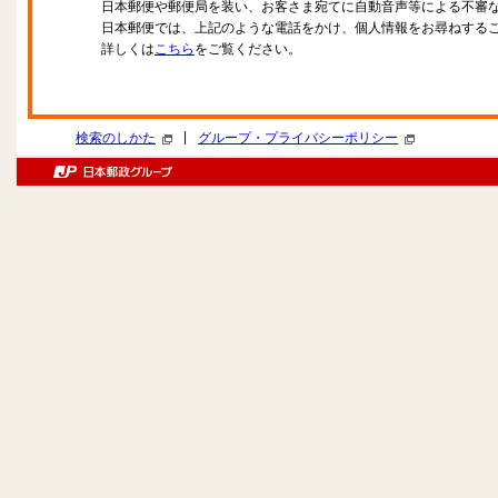
日本郵便や郵便局を装い、お客さま宛てに自動音声等による不審
日本郵便では、上記のような電話をかけ、個人情報をお尋ねする
詳しくは
こちら
をご覧ください。
|
検索のしかた
グループ・プライバシーポリシー