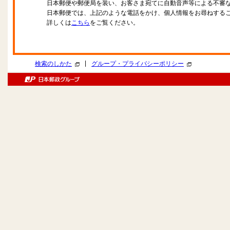
日本郵便や郵便局を装い、お客さま宛てに自動音声等による不審
日本郵便では、上記のような電話をかけ、個人情報をお尋ねする
詳しくは
こちら
をご覧ください。
|
検索のしかた
グループ・プライバシーポリシー