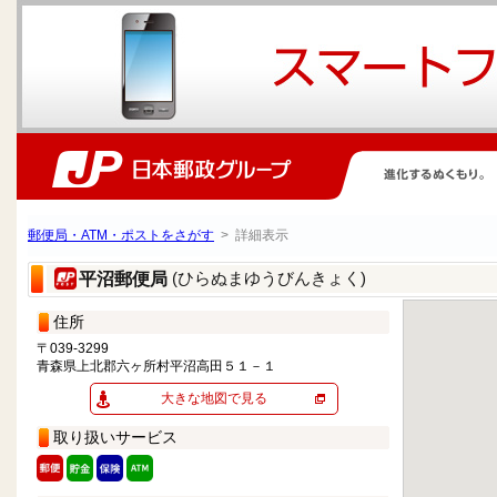
郵便局・ATM・ポストをさがす
> 詳細表示
(ひらぬまゆうびんきょく)
平沼郵便局
住所
〒039-3299
青森県上北郡六ヶ所村平沼高田５１－１
大きな地図で見る
取り扱いサービス