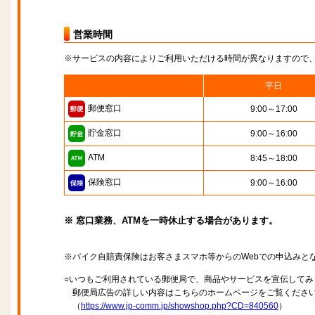
営業時間
※サービスの内容によりご利用いただける時間が異なりますので
平日
郵便窓口
9:00～17:00
貯金窓口
9:00～16:00
ATM
8:45～18:00
保険窓口
9:00～16:00
※ 窓口業務、ATMを一時休止する場合があります。
※バイク自賠責保険はお客さまスマホ等からのWebでの申込みと
○いつもご利用されている郵便局で、商品やサービスを宣伝してみ
郵便局広告の詳しい内容はこちらのホームページをご覧くださ
（
https://www.jp-comm.jp/showshop.php?CD=840560
）