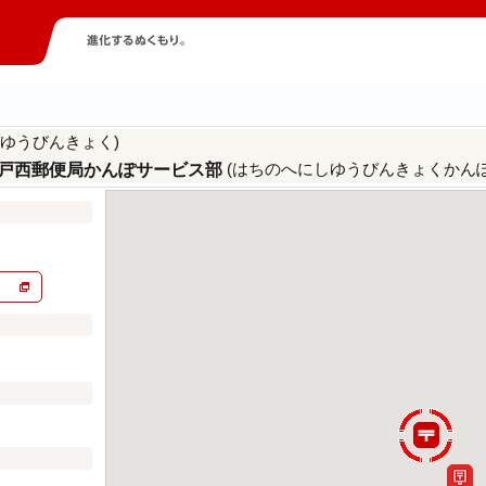
しゆうびんきょく)
(はちのへにしゆうびんきょくかん
戸西郵便局かんぽサービス部