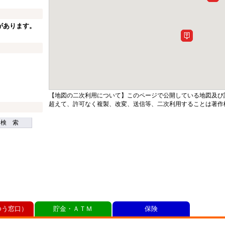
があります。
【地図の二次利用について】このページで公開している地図及び
超えて、許可なく複製、改変、送信等、二次利用することは著作
検 索
ゆう窓口）
貯金・ＡＴＭ
保険