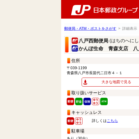
郵便局・ATM・ポストをさがす
> 詳細表示
(はちのへに
八戸西郵便局
かんぽ生命 青森支店 八
住所
〒039-1199
青森県八戸市長苗代二日市４－１
大きな地図で見る
取り扱いサービス
キャッシュレス
詳しくは
こちら
駐車場
あり（30台）