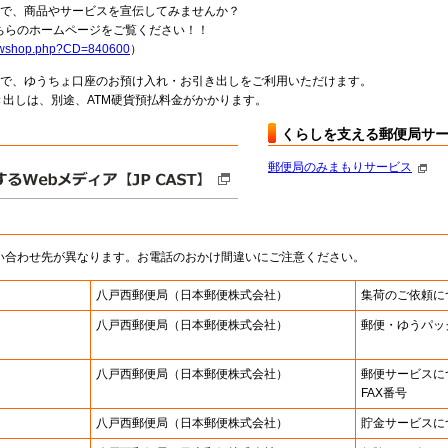
局で、商品やサービスを宣伝してみませんか？
らのホームページをご覧ください！！
howshop.php?CD=840600
）
料で、ゆうちょ口座のお預け入れ・お引き出しをご利用いただけます。
出しは、別途、ATM硬貨預払料金がかかります。
くらしを支える郵便局サ
郵便局のみまもりサービス
い合わせ先が異なります。お電話のおかけ間違いにご注意ください。
八戸西郵便局
（日本郵便株式会社）
集荷のご依頼に
八戸西郵便局
（日本郵便株式会社）
郵便・ゆうパッ
八戸西郵便局
（日本郵便株式会社）
郵便サービスに
FAX番号
八戸西郵便局
（日本郵便株式会社）
貯金サービスに