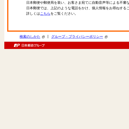
日本郵便や郵便局を装い、お客さま宛てに自動音声等による不審
日本郵便では、上記のような電話をかけ、個人情報をお尋ねする
詳しくは
こちら
をご覧ください。
|
検索のしかた
グループ・プライバシーポリシー