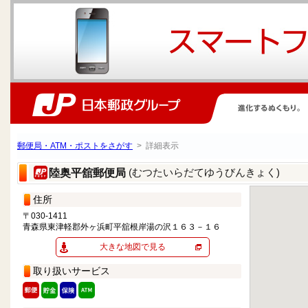
郵便局・ATM・ポストをさがす
> 詳細表示
(むつたいらだてゆうびんきょく)
陸奥平舘郵便局
住所
〒030-1411
青森県東津軽郡外ヶ浜町平舘根岸湯の沢１６３－１６
大きな地図で見る
取り扱いサービス