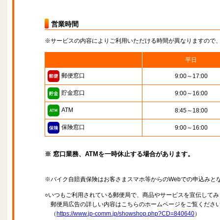
営業時間
※サービスの内容によりご利用いただける時間が異なりますので
平日
郵便窓口
9:00～17:00
貯金窓口
9:00～16:00
ATM
8:45～18:00
保険窓口
9:00～16:00
※ 窓口業務、ATMを一時休止する場合があります。
※バイク自賠責保険はお客さまスマホ等からのWebでの申込みと
○いつもご利用されている郵便局で、商品やサービスを宣伝してみ
郵便局広告の詳しい内容はこちらのホームページをご覧くださ
（
https://www.jp-comm.jp/showshop.php?CD=840640
）