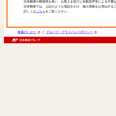
日本郵便や郵便局を装い、お客さま宛てに自動音声等による不審
日本郵便では、上記のような電話をかけ、個人情報をお尋ねする
詳しくは
こちら
をご覧ください。
|
検索のしかた
グループ・プライバシーポリシー