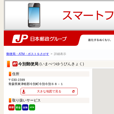
郵便局・ATM・ポストをさがす
> 詳細表示
(いまべつゆうびんきょく)
今別郵便局
住所
〒030-1599
青森県東津軽郡今別町今別今別６８－１
大きな地図で見る
取り扱いサービス