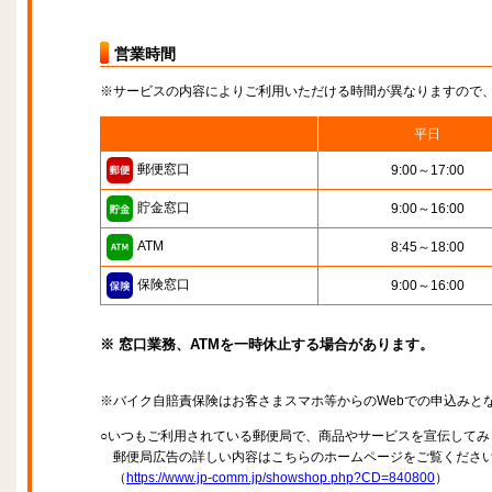
営業時間
※サービスの内容によりご利用いただける時間が異なりますので
平日
郵便窓口
9:00～17:00
貯金窓口
9:00～16:00
ATM
8:45～18:00
保険窓口
9:00～16:00
※ 窓口業務、ATMを一時休止する場合があります。
※バイク自賠責保険はお客さまスマホ等からのWebでの申込みと
○いつもご利用されている郵便局で、商品やサービスを宣伝してみ
郵便局広告の詳しい内容はこちらのホームページをご覧くださ
（
https://www.jp-comm.jp/showshop.php?CD=840800
）