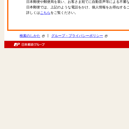
日本郵便や郵便局を装い、お客さま宛てに自動音声等による不審
日本郵便では、上記のような電話をかけ、個人情報をお尋ねする
詳しくは
こちら
をご覧ください。
|
検索のしかた
グループ・プライバシーポリシー