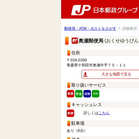
郵便局・ATM・ポストをさがす
> 詳細表示
(おくせゆうびん
奥瀬郵便局
住所
〒034-0399
青森県十和田市奥瀬中平７５－１１
大きな地図で見る
取り扱いサービス
キャッシュレス
詳しくは
こちら
駐車場
あり（6台）