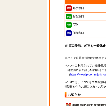
郵便窓口
貯金窓口
ATM
保険窓口
※ 窓口業務、ATMを一時休
※バイク自賠責保険はお客さま
○いつもご利用されている郵便
郵便局広告の詳しい内容はこち
（
https://www.jp-comm.jp/s
○ATMでは、いつでも手数料無
※硬貨を伴うお預け入れ・お引き
お知らせ