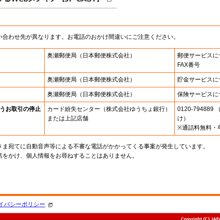
い合わせ先が異なります。お電話のおかけ間違いにご注意ください。
奥瀬郵便局
（日本郵便株式会社）
郵便サービスに
FAX番号
奥瀬郵便局
（日本郵便株式会社）
貯金サービスに
奥瀬郵便局
（日本郵便株式会社）
保険サービスに
うお取引の停止
カード紛失センター
（株式会社ゆうちょ銀行）
0120-7948
または上記店舗
け）
※通話料無料・
さま宛てに自動音声等による不審な電話がかかってくる事案が発生しています。
話をかけ、個人情報をお尋ねすることはありません。
。
イバシーポリシー