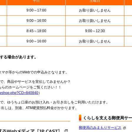
平日
土曜日
9:00～17:00
お取り扱いしません
9:00～16:00
お取り扱いしません
8:45～18:00
9:00～12:30
9:00～16:00
お取り扱いしません
止する場合があります。
スマホ等からのWebでの申込みとなります。
局で、商品やサービスを宣伝してみませんか？
らのホームページをご覧ください！！
howshop.php?CD=840840
）
料で、ゆうちょ口座のお預け入れ・お引き出しをご利用いただけます。
出しは、別途、ATM硬貨預払料金がかかります。
くらしを支える郵便局サ
郵便局のみまもりサービス