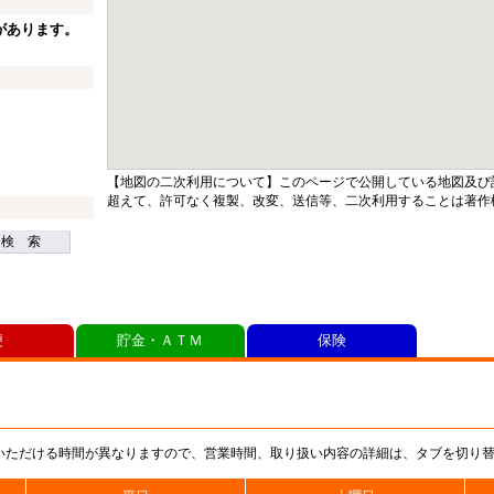
があります。
【地図の二次利用について】このページで公開している地図及び
超えて、許可なく複製、改変、送信等、二次利用することは著作
検 索
便
貯金・ＡＴＭ
保険
いただける時間が異なりますので、営業時間、取り扱い内容の詳細は、タブを切り