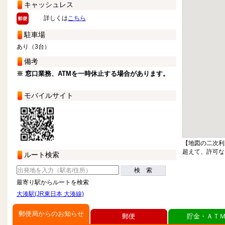
キャッシュレス
詳しくは
こちら
駐車場
あり（3台）
備考
※ 窓口業務、ATMを一時休止する場合があります。
モバイルサイト
【地図の二次利
超えて、許可な
ルート検索
検 索
最寄り駅からルートを検索
大湊駅(JR東日本 大湊線)
郵便局からのお知らせ
郵便
貯金・ＡＴ