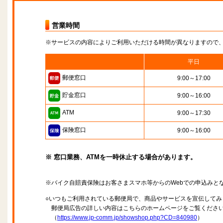
営業時間
※サービスの内容によりご利用いただける時間が異なりますので
平日
郵便窓口
9:00～17:00
貯金窓口
9:00～16:00
ATM
9:00～17:30
保険窓口
9:00～16:00
※ 窓口業務、ATMを一時休止する場合があります。
※バイク自賠責保険はお客さまスマホ等からのWebでの申込みと
○いつもご利用されている郵便局で、商品やサービスを宣伝してみ
郵便局広告の詳しい内容はこちらのホームページをご覧くださ
（
https://www.jp-comm.jp/showshop.php?CD=840980
）