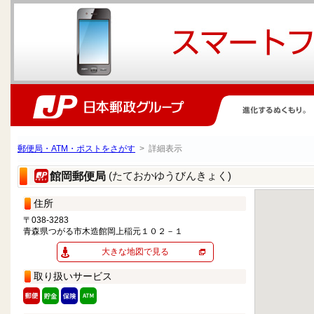
郵便局・ATM・ポストをさがす
> 詳細表示
(たておかゆうびんきょく)
館岡郵便局
住所
〒038-3283
青森県つがる市木造館岡上稲元１０２－１
大きな地図で見る
取り扱いサービス