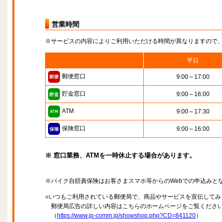
営業時間
※サービスの内容によりご利用いただける時間が異なりますので
平日
郵便窓口
9:00～17:00
貯金窓口
9:00～16:00
ATM
9:00～17:30
保険窓口
9:00～16:00
※ 窓口業務、ATMを一時休止する場合があります。
※バイク自賠責保険はお客さまスマホ等からのWebでの申込みと
○いつもご利用されている郵便局で、商品やサービスを宣伝してみ
郵便局広告の詳しい内容はこちらのホームページをご覧くださ
（
https://www.jp-comm.jp/showshop.php?CD=841120
）