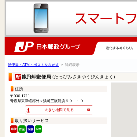
郵便局・ATM・ポストをさがす
> 詳細表示
(たっぴみさきゆうびんきょく)
龍飛岬郵便局
住所
〒030-1711
青森県東津軽郡外ヶ浜町三厩龍浜５９－１０
大きな地図で見る
取り扱いサービス