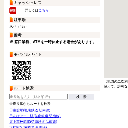
キャッシュレス
詳しくは
こちら
駐車場
あり（4台）
備考
※ 窓口業務、ATMを一時休止する場合があります。
モバイルサイト
【地図の二次利
超えて、許可な
ルート検索
検 索
最寄り駅からルートを検索
田舎舘駅(弘南鉄道 弘南線)
田んぼアート駅(弘南鉄道 弘南線)
尾上高校前駅(弘南鉄道 弘南線)
境松駅(弘南鉄道 弘南線)