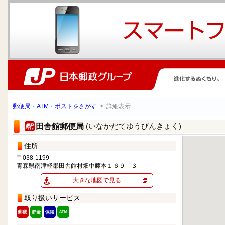
郵便局・ATM・ポストをさがす
> 詳細表示
(いなかだてゆうびんきょく)
田舎館郵便局
住所
〒038-1199
青森県南津軽郡田舎館村畑中藤本１６９－３
大きな地図で見る
取り扱いサービス