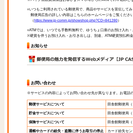
○いつもご利用されている郵便局で、商品やサービスを宣伝してみ
郵便局広告の詳しい内容はこちらのホームページをご覧くださ
（
https://www.jp-comm.jp/showshop.php?CD=841280
）
○ATMでは、いつでも手数料無料で、ゆうちょ口座のお預け入れ
※硬貨を伴うお預け入れ・お引き出しは、別途、ATM硬貨預払料
お知らせ
お問い合わせ
※サービスの内容によってお問い合わせ先が異なります。お電話
郵便サービスについて
田舎館郵便局
（
貯金サービスについて
田舎館郵便局
（
保険サービスについて
田舎館郵便局
（
通帳やカードの紛失・盗難に伴うお取引の停止
カード紛失セン