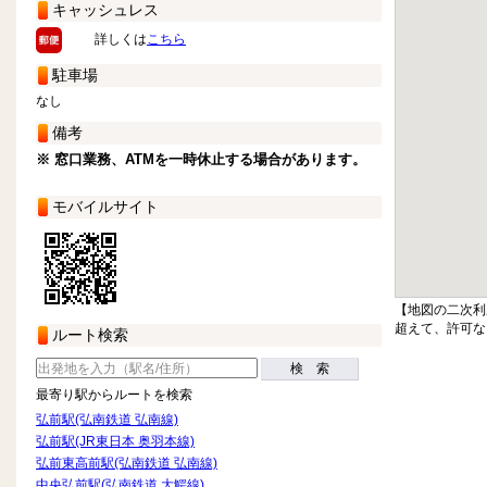
キャッシュレス
詳しくは
こちら
駐車場
なし
備考
※ 窓口業務、ATMを一時休止する場合があります。
モバイルサイト
【地図の二次利
超えて、許可な
ルート検索
検 索
最寄り駅からルートを検索
弘前駅(弘南鉄道 弘南線)
弘前駅(JR東日本 奥羽本線)
弘前東高前駅(弘南鉄道 弘南線)
中央弘前駅(弘南鉄道 大鰐線)