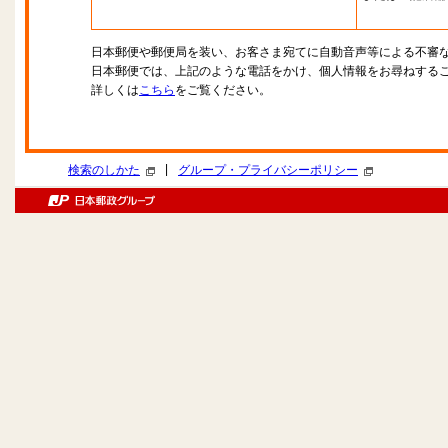
日本郵便や郵便局を装い、お客さま宛てに自動音声等による不審
日本郵便では、上記のような電話をかけ、個人情報をお尋ねする
詳しくは
こちら
をご覧ください。
|
検索のしかた
グループ・プライバシーポリシー