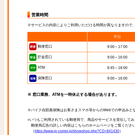
営業時間
※サービスの内容によりご利用いただける時間が異なりますので
平日
郵便窓口
9:00～17:00
貯金窓口
9:00～16:00
ATM
8:45～18:00
保険窓口
9:00～16:00
※ 窓口業務、ATMを一時休止する場合があります。
※バイク自賠責保険はお客さまスマホ等からのWebでの申込みと
○いつもご利用されている郵便局で、商品やサービスを宣伝してみ
郵便局広告の詳しい内容はこちらのホームページをご覧くださ
（
https://www.jp-comm.jp/showshop.php?CD=841430
）