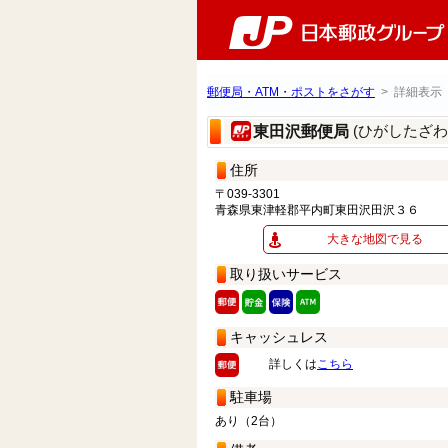
郵便局・ATM・ポストをさがす
> 詳細表示
(ひがしたざ
東田沢郵便局
住所
〒039-3301
青森県東津軽郡平内町東田沢田沢３６
大きな地図で見る
取り扱いサービス
キャッシュレス
詳しくは
こちら
駐車場
あり（2台）