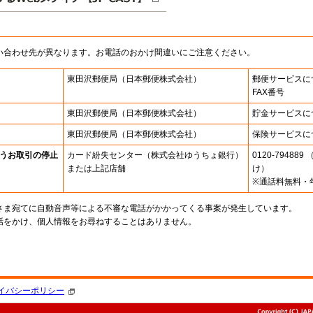
い合わせ先が異なります。お電話のおかけ間違いにご注意ください。
東田沢郵便局
（日本郵便株式会社）
郵便サービスに
FAX番号
東田沢郵便局
（日本郵便株式会社）
貯金サービスに
東田沢郵便局
（日本郵便株式会社）
保険サービスに
うお取引の停止
カード紛失センター
（株式会社ゆうちょ銀行）
0120-7948
または上記店舗
け）
※通話料無料・
さま宛てに自動音声等による不審な電話がかかってくる事案が発生しています。
話をかけ、個人情報をお尋ねすることはありません。
。
イバシーポリシー