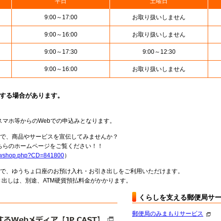
平日
土曜日
9:00～17:00
お取り扱いしません
9:00～16:00
お取り扱いしません
9:00～17:30
9:00～12:30
9:00～16:00
お取り扱いしません
止する場合があります。
スマホ等からのWebでの申込みとなります。
局で、商品やサービスを宣伝してみませんか？
らのホームページをご覧ください！！
howshop.php?CD=841800
）
料で、ゆうちょ口座のお預け入れ・お引き出しをご利用いただけます。
出しは、別途、ATM硬貨預払料金がかかります。
くらしを支える郵便局サ
郵便局のみまもりサービス