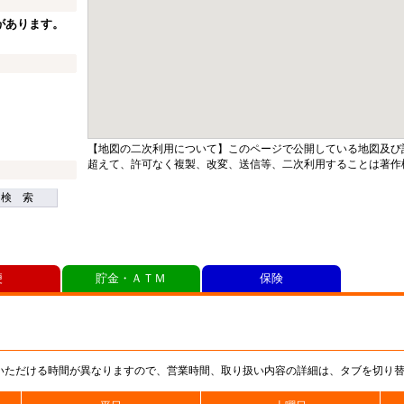
があります。
【地図の二次利用について】このページで公開している地図及び
超えて、許可なく複製、改変、送信等、二次利用することは著作
検 索
便
貯金・ＡＴＭ
保険
いただける時間が異なりますので、営業時間、取り扱い内容の詳細は、タブを切り