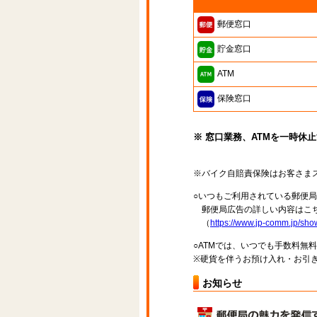
郵便窓口
貯金窓口
ATM
保険窓口
※ 窓口業務、ATMを一時休
※バイク自賠責保険はお客さま
○いつもご利用されている郵便
郵便局広告の詳しい内容はこち
（
https://www.jp-comm.jp/s
○ATMでは、いつでも手数料無
※硬貨を伴うお預け入れ・お引き
お知らせ