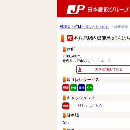
郵便局・ATM・ポストをさがす
> 詳細表示
(ほんは
本八戸駅内郵便局
住所
〒031-0075
青森県八戸市内丸１－１４－２
大きな地図で見る
取り扱いサービス
キャッシュレス
詳しくは
こちら
駐車場
なし