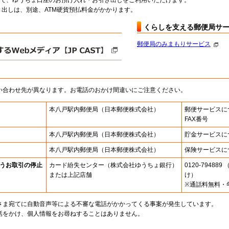
料で、ゆうちょ口座のお預け入れ・お引き出しをご利用いただけます。
出しは、別途、ATM硬貨預払料金がかかります。
くらしを支える郵便局サ
郵便局のみまもりサービス
い合わせ先が異なります。お電話のおかけ間違いにご注意ください。
本八戸駅内郵便局
（日本郵便株式会社）
郵便サービスに
FAX番号
本八戸駅内郵便局
（日本郵便株式会社）
貯金サービスに
本八戸駅内郵便局
（日本郵便株式会社）
保険サービスに
うお取引の停止
カード紛失センター
（株式会社ゆうちょ銀行）
0120-7948
または上記店舗
け）
※通話料無料・
さま宛てに自動音声等による不審な電話がかかってくる事案が発生しています。
話をかけ、個人情報をお尋ねすることはありません。
。