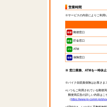
営業時間
※サービスの内容によりご利用
郵便窓口
貯金窓口
ATM
保険窓口
※ 窓口業務、ATMを一時休
※バイク自賠責保険はお客さま
○いつもご利用されている郵便
郵便局広告の詳しい内容はこち
（
https://www.jp-comm.jp/s