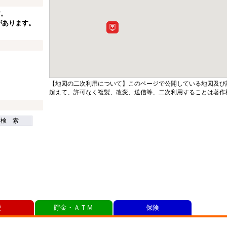
す。
があります。
【地図の二次利用について】このページで公開している地図及び
超えて、許可なく複製、改変、送信等、二次利用することは著作
検 索
便
貯金・ＡＴＭ
保険