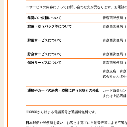
※サービスの内容によってお問い合わせ先が異なります。お電話
集荷のご依頼について
青森西郵便局
（
郵便・ゆうパック等について
青森西郵便局
（
郵便サービスについて
青森西郵便局
（
貯金サービスについて
青森西郵便局
（
保険サービスについて
青森西郵便局
（
青森支店 青森
式会社かんぽ生
通帳やカードの紛失・盗難に伴うお取引の停止
カード紛失セン
または上記店舗
※0800から始まる電話番号は通話料無料です。
日本郵便や郵便局を装い、お客さま宛てに自動音声等による不審