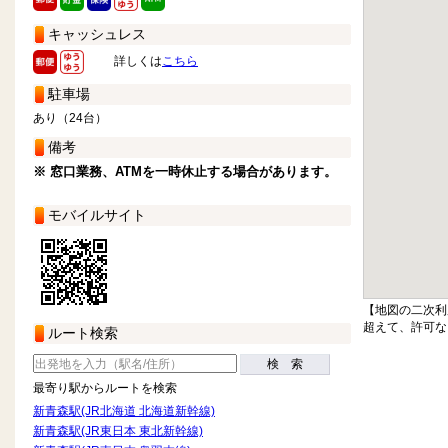
キャッシュレス
詳しくは
こちら
駐車場
あり（24台）
備考
※ 窓口業務、ATMを一時休止する場合があります。
モバイルサイト
【地図の二次利
超えて、許可な
ルート検索
検 索
最寄り駅からルートを検索
新青森駅(JR北海道 北海道新幹線)
新青森駅(JR東日本 東北新幹線)