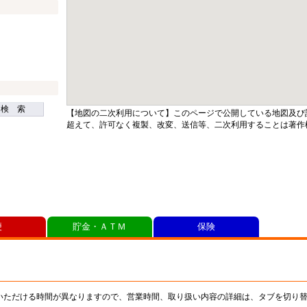
検 索
【地図の二次利用について】このページで公開している地図及び
超えて、許可なく複製、改変、送信等、二次利用することは著作
便
貯金・ＡＴＭ
保険
いただける時間が異なりますので、営業時間、取り扱い内容の詳細は、タブを切り