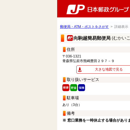
郵便局・ATM・ポストをさがす
> 詳細表示
(むかい
向駒越簡易郵便局
住所
〒036-1321
青森県弘前市熊嶋豊田２９７－９
大きな地図で見る
取り扱いサービス
駐車場
あり（3台）
備考
※ 窓口業務を一時休止する場合があり