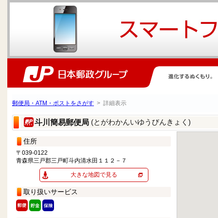
郵便局・ATM・ポストをさがす
> 詳細表示
(とがわかんいゆうびんきょく)
斗川簡易郵便局
住所
〒039-0122
青森県三戸郡三戸町斗内清水田１１２－７
大きな地図で見る
取り扱いサービス