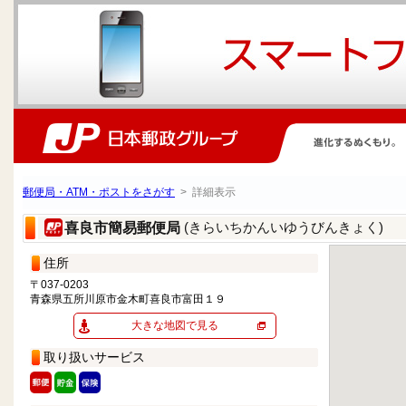
郵便局・ATM・ポストをさがす
> 詳細表示
(きらいちかんいゆうびんきょく)
喜良市簡易郵便局
住所
〒037-0203
青森県五所川原市金木町喜良市富田１９
大きな地図で見る
取り扱いサービス