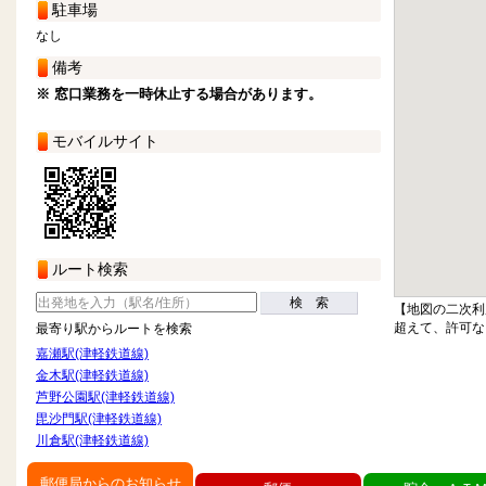
駐車場
なし
備考
※ 窓口業務を一時休止する場合があります。
モバイルサイト
ルート検索
検 索
【地図の二次利
超えて、許可な
最寄り駅からルートを検索
嘉瀬駅(津軽鉄道線)
金木駅(津軽鉄道線)
芦野公園駅(津軽鉄道線)
毘沙門駅(津軽鉄道線)
川倉駅(津軽鉄道線)
郵便局からのお知らせ