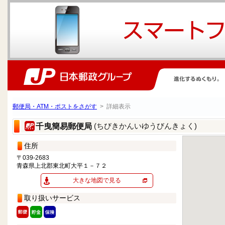
郵便局・ATM・ポストをさがす
> 詳細表示
(ちびきかんいゆうびんきょく)
千曳簡易郵便局
住所
〒039-2683
青森県上北郡東北町大平１－７２
大きな地図で見る
取り扱いサービス