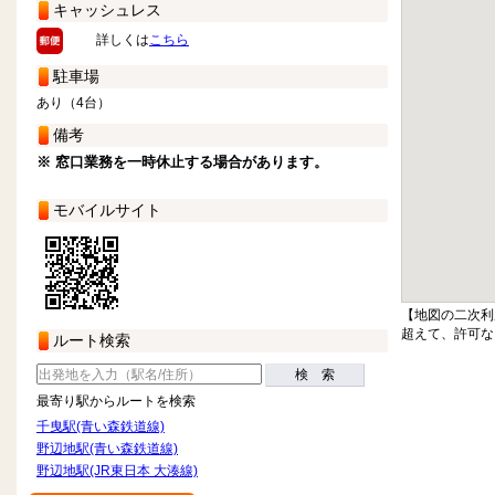
キャッシュレス
詳しくは
こちら
駐車場
あり（4台）
備考
※ 窓口業務を一時休止する場合があります。
モバイルサイト
【地図の二次利
超えて、許可な
ルート検索
検 索
最寄り駅からルートを検索
千曳駅(青い森鉄道線)
野辺地駅(青い森鉄道線)
野辺地駅(JR東日本 大湊線)