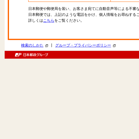
日本郵便や郵便局を装い、お客さま宛てに自動音声等による不審
日本郵便では、上記のような電話をかけ、個人情報をお尋ねする
詳しくは
こちら
をご覧ください。
|
検索のしかた
グループ・プライバシーポリシー