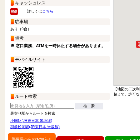
キャッシュレス
詳しくは
こちら
駐車場
あり（9台）
備考
※ 窓口業務、ATMを一時休止する場合があります。
モバイルサイト
【地図の二次利
超えて、許可な
ルート検索
検 索
最寄り駅からルートを検索
小国駅(JR東日本 米坂線)
羽前松岡駅(JR東日本 米坂線)
郵便局からのお知らせ