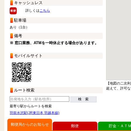
キャッシュレス
詳しくは
こちら
駐車場
あり（1台）
備考
※ 窓口業務、ATMを一時休止する場合があります。
モバイルサイト
【地図の二次利
超えて、許可な
ルート検索
検 索
最寄り駅からルートを検索
羽前水沢駅(JR東日本 羽越本線)
郵便局からのお知らせ
郵便
貯金・ＡＴ