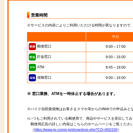
営業時間
※サービスの内容によりご利用いただける時間が異なりますので
平日
郵便窓口
9:00～17:00
貯金窓口
9:00～16:00
ATM
8:45～18:00
保険窓口
9:00～16:00
※ 窓口業務、ATMを一時休止する場合があります。
※バイク自賠責保険はお客さまスマホ等からのWebでの申込みと
○いつもご利用されている郵便局で、商品やサービスを宣伝してみ
郵便局広告の詳しい内容はこちらのホームページをご覧くださ
（
https://www.jp-comm.jp/showshop.php?CD=850330
）