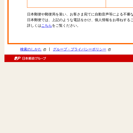
日本郵便や郵便局を装い、お客さま宛てに自動音声等による不審
日本郵便では、上記のような電話をかけ、個人情報をお尋ねする
詳しくは
こちら
をご覧ください。
|
検索のしかた
グループ・プライバシーポリシー