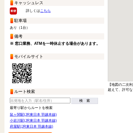
キャッシュレス
詳しくは
こちら
駐車場
あり（1台）
備考
※ 窓口業務、ATMを一時休止する場合があります。
モバイルサイト
【地図の二次利
超えて、許可な
ルート検索
検 索
最寄り駅からルートを検索
鼠ヶ関駅(JR東日本 羽越本線)
小岩川駅(JR東日本 羽越本線)
府屋駅(JR東日本 羽越本線)