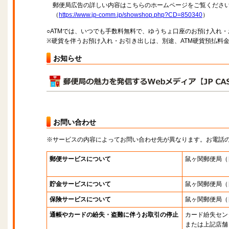
郵便局広告の詳しい内容はこちらのホームページをご覧くださ
（
https://www.jp-comm.jp/showshop.php?CD=850340
）
○ATMでは、いつでも手数料無料で、ゆうちょ口座のお預け入れ
※硬貨を伴うお預け入れ・お引き出しは、別途、ATM硬貨預払料
お知らせ
お問い合わせ
※サービスの内容によってお問い合わせ先が異なります。お電話
郵便サービスについて
鼠ヶ関郵便局
（
貯金サービスについて
鼠ヶ関郵便局
（
保険サービスについて
鼠ヶ関郵便局
（
通帳やカードの紛失・盗難に伴うお取引の停止
カード紛失セン
または上記店舗