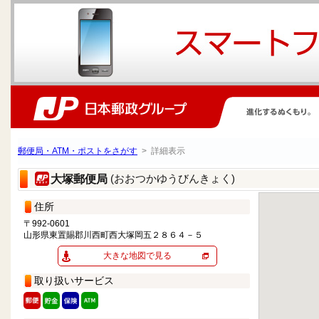
郵便局・ATM・ポストをさがす
> 詳細表示
(おおつかゆうびんきょく)
大塚郵便局
住所
〒992-0601
山形県東置賜郡川西町西大塚岡五２８６４－５
大きな地図で見る
取り扱いサービス