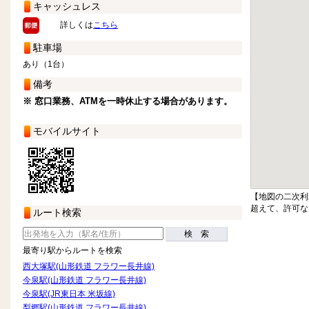
キャッシュレス
詳しくは
こちら
駐車場
あり（1台）
備考
※ 窓口業務、ATMを一時休止する場合があります。
モバイルサイト
【地図の二次利
超えて、許可な
ルート検索
検 索
最寄り駅からルートを検索
西大塚駅(山形鉄道 フラワー長井線)
今泉駅(山形鉄道 フラワー長井線)
今泉駅(JR東日本 米坂線)
梨郷駅(山形鉄道 フラワー長井線)