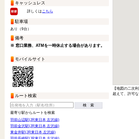
キャッシュレス
詳しくは
こちら
駐車場
あり（9台）
備考
※ 窓口業務、ATMを一時休止する場合があります。
モバイルサイト
【地図の二次利
超えて、許可な
ルート検索
検 索
最寄り駅からルートを検索
羽前山辺駅(JR東日本 左沢線)
羽前金沢駅(JR東日本 左沢線)
東金井駅(JR東日本 左沢線)
羽前長崎駅(JR東日本 左沢線)