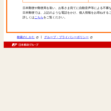
日本郵便や郵便局を装い、お客さま宛てに自動音声等による不審
日本郵便では、上記のような電話をかけ、個人情報をお尋ねする
詳しくは
こちら
をご覧ください。
|
検索のしかた
グループ・プライバシーポリシー