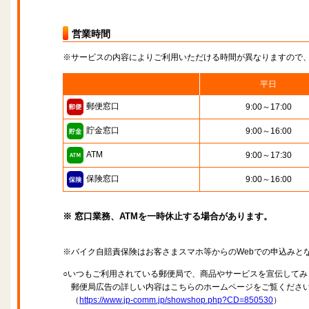
営業時間
※サービスの内容によりご利用いただける時間が異なりますので
平日
郵便窓口
9:00～17:00
貯金窓口
9:00～16:00
ATM
9:00～17:30
保険窓口
9:00～16:00
※ 窓口業務、ATMを一時休止する場合があります。
※バイク自賠責保険はお客さまスマホ等からのWebでの申込みと
○いつもご利用されている郵便局で、商品やサービスを宣伝してみ
郵便局広告の詳しい内容はこちらのホームページをご覧くださ
（
https://www.jp-comm.jp/showshop.php?CD=850530
）