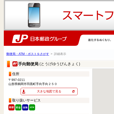
郵便局・ATM・ポストをさがす
> 詳細表示
(とうげゆうびんきょく)
手向郵便局
住所
〒997-0211
山形県鶴岡市羽黒町手向手向２５０
大きな地図で見る
取り扱いサービス