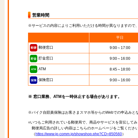
営業時間
※サービスの内容によりご利用いただける時間が異なりますので
平日
郵便窓口
9:00～17:00
貯金窓口
9:00～16:00
ATM
8:45～18:00
保険窓口
9:00～16:00
※ 窓口業務、ATMを一時休止する場合があります。
※バイク自賠責保険はお客さまスマホ等からのWebでの申込みと
○いつもご利用されている郵便局で、商品やサービスを宣伝してみ
郵便局広告の詳しい内容はこちらのホームページをご覧くださ
（
https://www.jp-comm.jp/showshop.php?CD=850560
）