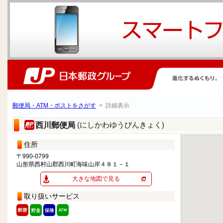
郵便局・ATM・ポストをさがす
> 詳細表示
(にしかわゆうびんきょく)
西川郵便局
住所
〒990-0799
山形県西村山郡西川町海味山岸４８１－１
大きな地図で見る
取り扱いサービス