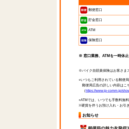
郵便窓口
貯金窓口
ATM
保険窓口
※ 窓口業務、ATMを一時休
※バイク自賠責保険はお客さま
○いつもご利用されている郵便
郵便局広告の詳しい内容はこち
（
https://www.jp-comm.jp/s
○ATMでは、いつでも手数料無
※硬貨を伴うお預け入れ・お引き
お知らせ