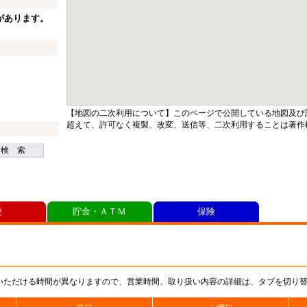
があります。
【地図の二次利用について】このページで公開している地図及び
超えて、許可なく複製、改変、送信等、二次利用することは著作
検 索
便
貯金・ＡＴＭ
保険
いただける時間が異なりますので、営業時間、取り扱い内容の詳細は、タブを切り