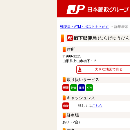
郵便局・ATM・ポストをさがす
> 詳細表示
(ならげゆうびん
楢下郵便局
住所
〒999-3225
山形県上山市楢下１５
大きな地図で見る
取り扱いサービス
キャッシュレス
詳しくは
こちら
駐車場
あり（2台）