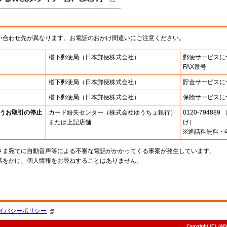
い合わせ先が異なります。お電話のおかけ間違いにご注意ください。
楢下郵便局
（日本郵便株式会社）
郵便サービスに
FAX番号
楢下郵便局
（日本郵便株式会社）
貯金サービスに
楢下郵便局
（日本郵便株式会社）
保険サービスに
うお取引の停止
カード紛失センター
（株式会社ゆうちょ銀行）
0120-7948
または上記店舗
け）
※通話料無料・
さま宛てに自動音声等による不審な電話がかかってくる事案が発生しています。
話をかけ、個人情報をお尋ねすることはありません。
。
イバシーポリシー