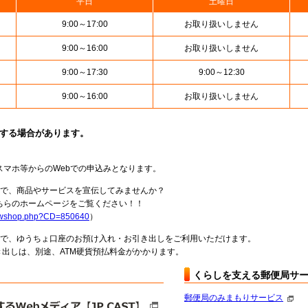
平日
土曜日
9:00～17:00
お取り扱いしません
9:00～16:00
お取り扱いしません
9:00～17:30
9:00～12:30
9:00～16:00
お取り扱いしません
止する場合があります。
スマホ等からのWebでの申込みとなります。
局で、商品やサービスを宣伝してみませんか？
らのホームページをご覧ください！！
howshop.php?CD=850640
）
料で、ゆうちょ口座のお預け入れ・お引き出しをご利用いただけます。
出しは、別途、ATM硬貨預払料金がかかります。
くらしを支える郵便局サ
郵便局のみまもりサービス