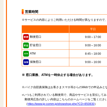
営業時間
※サービスの内容によりご利用いただける時間が異なりますので
平日
郵便窓口
9:00～17:00
貯金窓口
9:00～16:00
ATM
8:45～18:00
保険窓口
9:00～16:00
※ 窓口業務、ATMを一時休止する場合があります。
※バイク自賠責保険はお客さまスマホ等からのWebでの申込みと
○いつもご利用されている郵便局で、商品やサービスを宣伝してみ
郵便局広告の詳しい内容はこちらのホームページをご覧くださ
（
https://www.jp-comm.jp/showshop.php?CD=850830
）