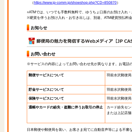
（
https://www.jp-comm.jp/showshop.php?CD=850870
）
○ATMでは、いつでも手数料無料で、ゆうちょ口座のお預け入れ
※硬貨を伴うお預け入れ・お引き出しは、別途、ATM硬貨預払料
お知らせ
お問い合わせ
※サービスの内容によってお問い合わせ先が異なります。お電話
郵便サービスについて
羽前水沢郵便局
貯金サービスについて
羽前水沢郵便局
保険サービスについて
羽前水沢郵便局
通帳やカードの紛失・盗難に伴うお取引の停止
カード紛失セン
または上記店舗
日本郵便や郵便局を装い、お客さま宛てに自動音声等による不審