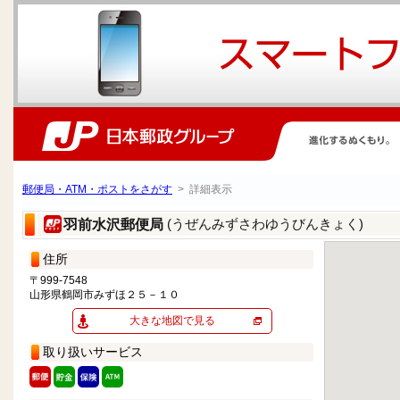
郵便局・ATM・ポストをさがす
> 詳細表示
(うぜんみずさわゆうびんきょく)
羽前水沢郵便局
住所
〒999-7548
山形県鶴岡市みずほ２５－１０
大きな地図で見る
取り扱いサービス