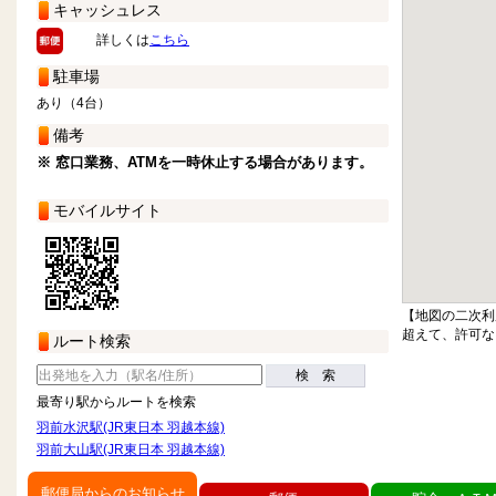
キャッシュレス
詳しくは
こちら
駐車場
あり（4台）
備考
※ 窓口業務、ATMを一時休止する場合があります。
モバイルサイト
【地図の二次利
超えて、許可な
ルート検索
検 索
最寄り駅からルートを検索
羽前水沢駅(JR東日本 羽越本線)
羽前大山駅(JR東日本 羽越本線)
郵便局からのお知らせ