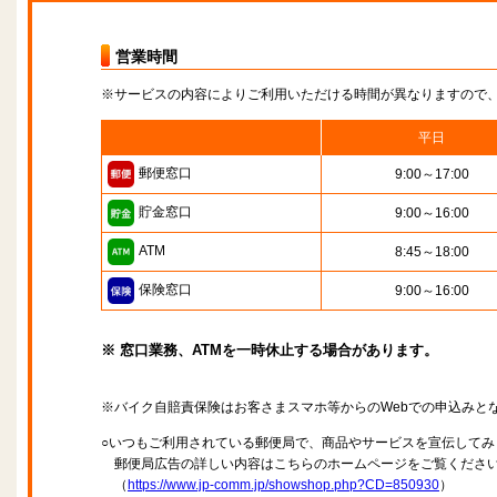
営業時間
※サービスの内容によりご利用いただける時間が異なりますので
平日
郵便窓口
9:00～17:00
貯金窓口
9:00～16:00
ATM
8:45～18:00
保険窓口
9:00～16:00
※ 窓口業務、ATMを一時休止する場合があります。
※バイク自賠責保険はお客さまスマホ等からのWebでの申込みと
○いつもご利用されている郵便局で、商品やサービスを宣伝してみ
郵便局広告の詳しい内容はこちらのホームページをご覧くださ
（
https://www.jp-comm.jp/showshop.php?CD=850930
）