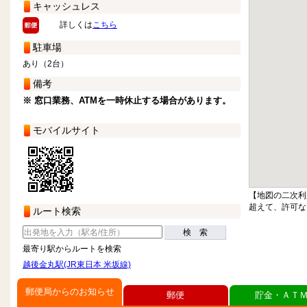
キャッシュレス
詳しくは
こちら
駐車場
あり（2台）
備考
※ 窓口業務、ATMを一時休止する場合があります。
モバイルサイト
【地図の二次利
超えて、許可な
ルート検索
検 索
最寄り駅からルートを検索
越後金丸駅(JR東日本 米坂線)
郵便局からのお知らせ
郵便
貯金・ＡＴ