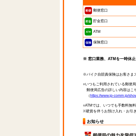
郵便窓口
貯金窓口
ATM
保険窓口
※ 窓口業務、ATMを一時休
※バイク自賠責保険はお客さま
○いつもご利用されている郵便
郵便局広告の詳しい内容はこち
（
https://www.jp-comm.jp/s
○ATMでは、いつでも手数料無
※硬貨を伴うお預け入れ・お引き
お知らせ