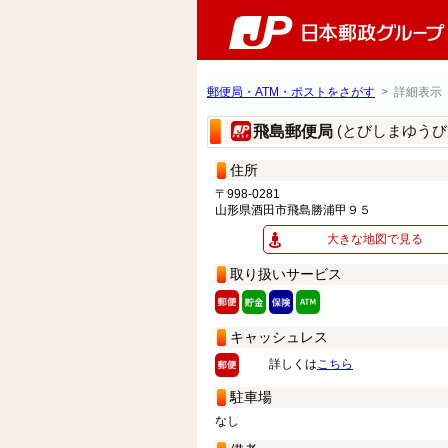
郵便局・ATM・ポストをさがす
> 詳細表示
(とびしまゆうび
飛島郵便局
住所
〒998-0281
山形県酒田市飛島勝浦甲９５
大きな地図で見る
取り扱いサービス
キャッシュレス
詳しくは
こちら
駐車場
なし