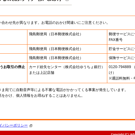
い合わせ先が異なります。お電話のおかけ間違いにご注意ください。
飛島郵便局
（日本郵便株式会社）
郵便サービスに
FAX番号
飛島郵便局
（日本郵便株式会社）
貯金サービスに
飛島郵便局
（日本郵便株式会社）
保険サービスに
うお取引の停止
カード紛失センター
（株式会社ゆうちょ銀行）
0120-7948
または上記店舗
け）
※通話料無料・
さま宛てに自動音声等による不審な電話がかかってくる事案が発生しています。
話をかけ、個人情報をお尋ねすることはありません。
。
イバシーポリシー