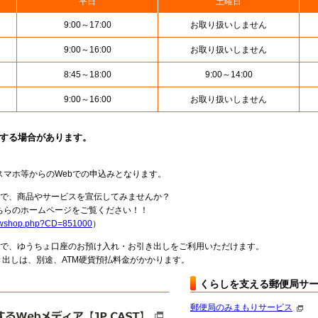
平日
土曜日
9:00～17:00
お取り扱いしません
9:00～16:00
お取り扱いしません
8:45～18:00
9:00～14:00
9:00～16:00
お取り扱いしません
止する場合があります。
スマホ等からのWebでの申込みとなります。
局で、商品やサービスを宣伝してみませんか？
らのホームページをご覧ください！！
howshop.php?CD=851000
）
料で、ゆうちょ口座のお預け入れ・お引き出しをご利用いただけます。
出しは、別途、ATM硬貨預払料金がかかります。
くらしを支える郵便局サ
郵便局のみまもりサービス