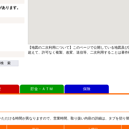
があります。
【地図の二次利用について】このページで公開している地図及び
超えて、許可なく複製、改変、送信等、二次利用することは著作
検 索
便
貯金・ＡＴＭ
保険
いただける時間が異なりますので、営業時間、取り扱い内容の詳細は、タブを切り