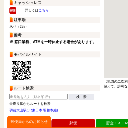
キャッシュレス
詳しくは
こちら
駐車場
あり（2台）
備考
※ 窓口業務、ATMを一時休止する場合があります。
モバイルサイト
【地図の二次利
超えて、許可な
ルート検索
検 索
最寄り駅からルートを検索
羽前大山駅(JR東日本 羽越本線)
郵便局からのお知らせ
郵便
貯金・ＡＴ