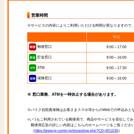
営業時間
※サービスの内容によりご利用いただける時間が異なりますので
平日
郵便窓口
9:00～17:00
貯金窓口
9:00～16:00
ATM
9:00～17:30
保険窓口
9:00～16:00
※ 窓口業務、ATMを一時休止する場合があります。
※バイク自賠責保険はお客さまスマホ等からのWebでの申込みと
○いつもご利用されている郵便局で、商品やサービスを宣伝してみ
郵便局広告の詳しい内容はこちらのホームページをご覧くださ
（
https://www.jp-comm.jp/showshop.php?CD=851030
）