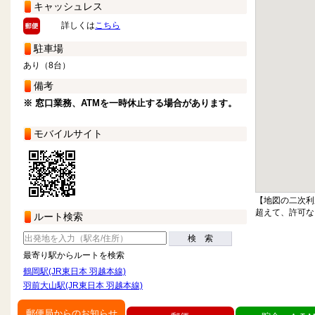
キャッシュレス
詳しくは
こちら
駐車場
あり（8台）
備考
※ 窓口業務、ATMを一時休止する場合があります。
モバイルサイト
【地図の二次利
超えて、許可な
ルート検索
検 索
最寄り駅からルートを検索
鶴岡駅(JR東日本 羽越本線)
羽前大山駅(JR東日本 羽越本線)
郵便局からのお知らせ