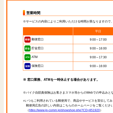
営業時間
※サービスの内容によりご利用いただける時間が異なりますので
平日
郵便窓口
9:00～17:00
貯金窓口
9:00～16:00
ATM
9:00～17:30
保険窓口
9:00～16:00
※ 窓口業務、ATMを一時休止する場合があります。
※バイク自賠責保険はお客さまスマホ等からのWebでの申込みと
○いつもご利用されている郵便局で、商品やサービスを宣伝してみ
郵便局広告の詳しい内容はこちらのホームページをご覧くださ
（
https://www.jp-comm.jp/showshop.php?CD=851920
）