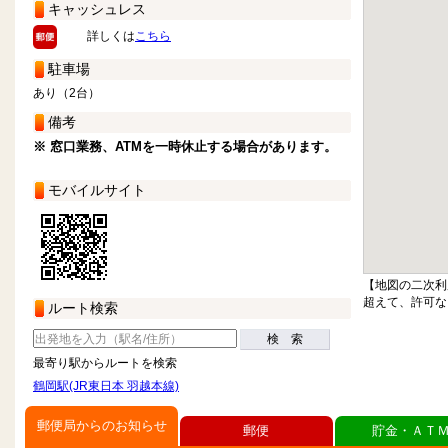
キャッシュレス
詳しくは
こちら
駐車場
あり（2台）
備考
※ 窓口業務、ATMを一時休止する場合があります。
モバイルサイト
【地図の二次利
超えて、許可な
ルート検索
検 索
最寄り駅からルートを検索
鶴岡駅(JR東日本 羽越本線)
郵便局からのお知らせ
郵便
貯金・ＡＴ